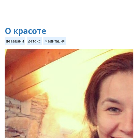
О красоте
девавани
детокс
медитация