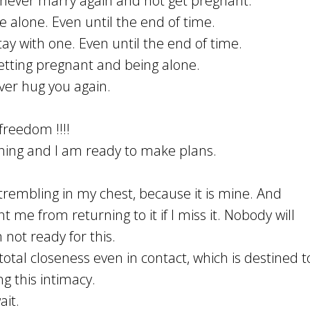
o never marry again and not get pregnant.
be alone. Even until the end of time.
stay with one. Even until the end of time.
getting pregnant and being alone.
ever hug you again.
freedom !!!!
thing and I am ready to make plans.
s trembling in my chest, because it is mine. And
t me from returning to it if I miss it. Nobody will
'm not ready for this.
 total closeness even in contact, which is destined t
ng this intimacy.
ait.