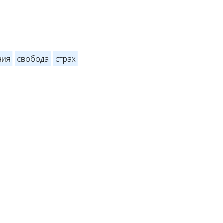
ния
свобода
страх