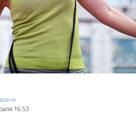
авани
раля 16:53