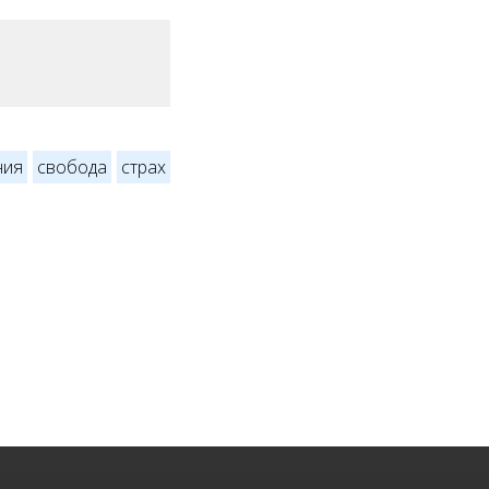
ния
свобода
страх