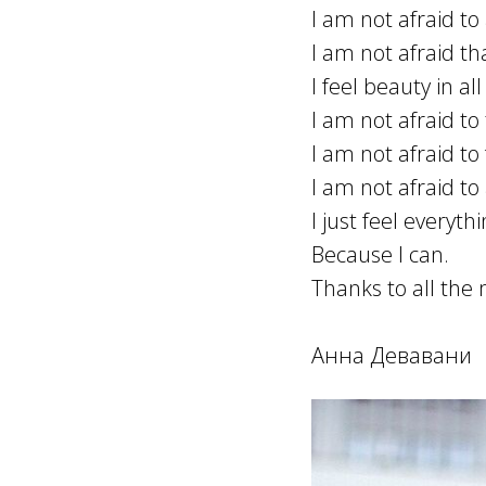
I am not afraid to 
I am not afraid t
I feel beauty in all
I am not afraid to
I am not afraid to 
I am not afraid to
I just feel everythi
Because I can.
Thanks to all the
Анна Девавани