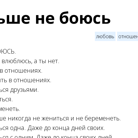
ьше не боюсь
любовь
отноше
ОЮСЬ.
я влюблюсь, а ты нет.
 в отношениях.
ыть в отношениях.
ься друзьями.
ться.
менеть.
ше никогда не жениться и не беременеть.
ься одна. Даже до конца дней своих.
ься с одним. Даже до конца своих дней.