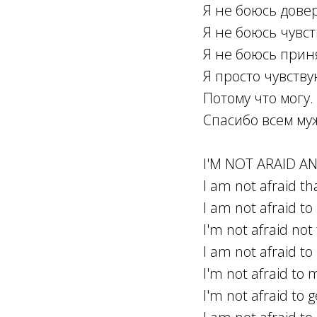
Я не боюсь довер
Я не боюсь чувст
Я не боюсь приня
Я просто чувству
Потому что могу.
Спасибо всем му
I'M NOT ARAID A
I am not afraid that
I am not afraid to 
I'm not afraid not 
I am not afraid to
I'm not afraid to 
I'm not afraid to 