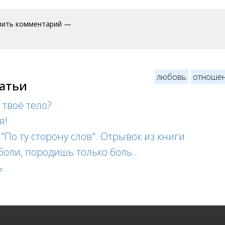
вить комментарий —
любовь
отноше
татьи
 твоё тело?
я!
"По ту сторону слов". Отрывок из книги
боли, породишь только боль...
ь