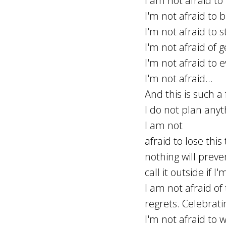
I am not afraid t
I'm not afraid to 
I'm not afraid to 
I'm not afraid of 
I'm not afraid to 
I'm not afraid...
And this is such a 
I do not plan any
I am not
afraid to lose thi
nothing will preven
call it outside if I
I am not afraid of
regrets. Celebrati
I'm not afraid to w