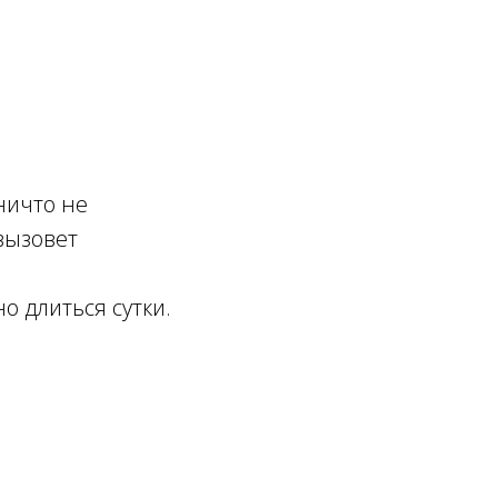
 ничто не
 вызовет
о длиться сутки.