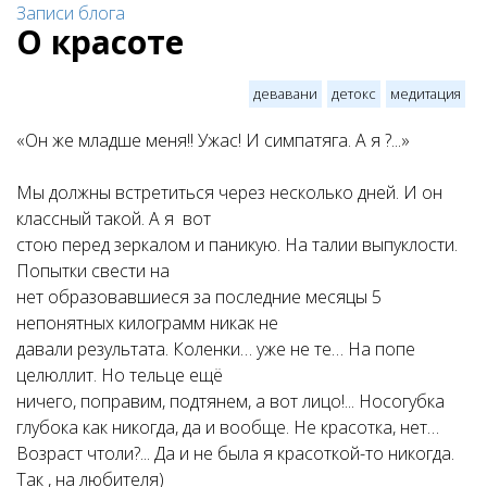
Записи блога
О красоте
девавани
детокс
медитация
«Он же младше меня!! Ужас! И симпатяга. А я ?...»
Мы должны встретиться через несколько дней. И он
классный такой. А я вот
стою перед зеркалом и паникую. На талии выпуклости.
Попытки свести на
нет образовавшиеся за последние месяцы 5
непонятных килограмм никак не
давали результата. Коленки… уже не те… На попе
целюллит. Но тельце ещё
ничего, поправим, подтянем, а вот лицо!... Носогубка
глубока как никогда, да и вообще. Не красотка, нет…
Возраст чтоли?... Да и не была я красоткой-то никогда.
Так , на любителя)