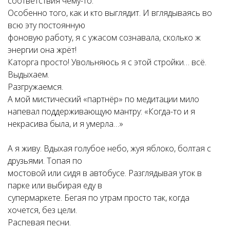
соответствия чему-то.
Особенно того, как и кто выглядит. И вглядываясь во
всю эту постоянную
фоновую работу, я с ужасом сознавала, сколько ж
энергии она жрёт!
Каторга просто! Увольняюсь я с этой стройки… всё.
Выдыхаем.
Разгружаемся.
А мой мистический «партнёр» по медитации мило
напевал поддерживающую мантру: «Когда-то и я
некрасива была, и я умерла…»
А я живу. Вдыхая голубое небо, жуя яблоко, болтая с
друзьями. Топая по
мостовой или сидя в автобусе. Разглядывая уток в
парке или выбирая еду в
супермаркете. Бегая по утрам просто так, когда
хочется, без цели.
Распевая песни.