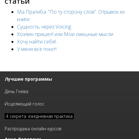
статьи
Ма Пратиба. "По ту сторону слов". Отрывок из
книги
Сущность через Voicing
Хозяин пришел! или Мои смешные мысли
Хочу найти себя!..
У меня все поют!
Лучшие программы
День Гнева
Исцеляющий голос
4 секрета: ежедневная практика
Распродажа онлайн-курсов