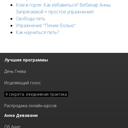
Ком в горле. Как избавиться? Вебинар Анны
Запрягаевой + простое упражнение!
Свобода петь
Упражнение "Пение болью"
Как научиться петь?
Лучшие программы
День Гнева
Исцеляющий голос
4 секрета: ежедневная практика
Распродажа онлайн-курсов
Анна Девавани
Об Анне