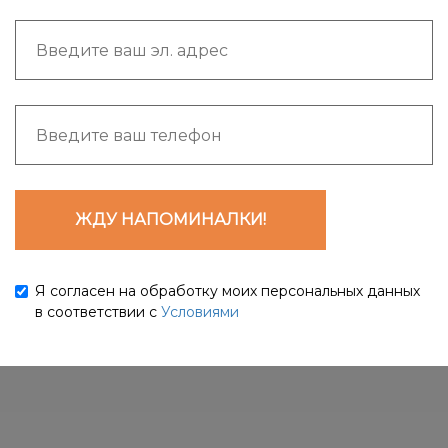
ЖДУ НАПОМИНАЛКИ!
Я согласен на обработку моих персональных данных
в соответствии с
Условиями
Ссылка на это место страницы:
#abonement
Ссылка на это место страницы:
#razovoe