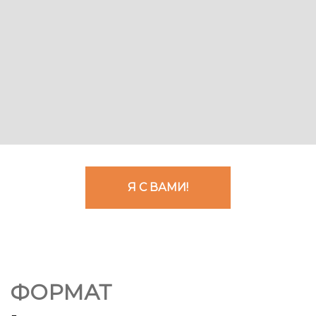
Ссылка на это место страницы:
#otz
Я С ВАМИ!
Ссылка на это место страницы:
#whenwhere
ФОРМАТ