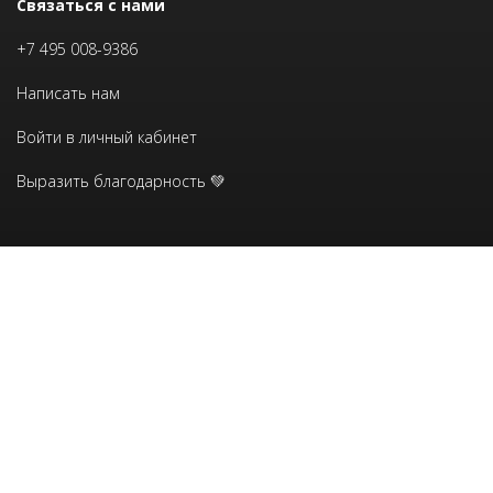
Связаться с нами
+7 495 008-9386
Написать нам
Войти в личный кабинет
Выразить благодарность 💚
Девавани-центр
© 2018-2026 anna-devavani.ru