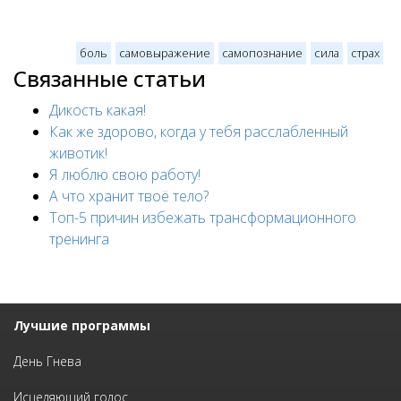
боль
самовыражение
самопознание
сила
страх
Связанные статьи
Дикость какая!
Как же здорово, когда у тебя расслабленный
животик!
Я люблю свою работу!
А что хранит твоё тело?
Топ-5 причин избежать трансформационного
тренинга
Лучшие программы
День Гнева
Исцеляющий голос