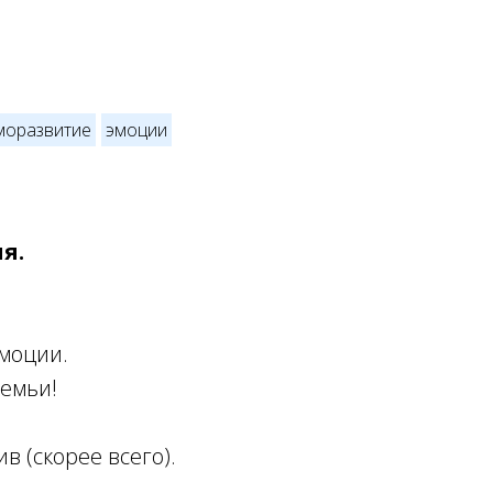
моразвитие
эмоции
я.
эмоции.
семьи!
в (скорее всего).