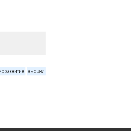
моразвитие
эмоции