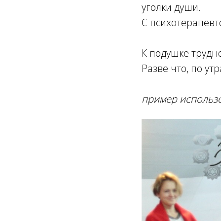
уголки души.
С психотерапевто
К подушке трудн
Разве что, по ут
пример использ