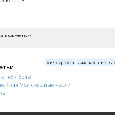
раля 22:19
вить комментарий —
психотерапевт
самопознание
са
татьи
ю тебя, боль!
ел! или Мои смешные мысли
нь