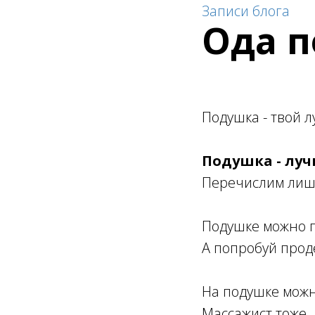
Записи блога
Ода п
Подушка - твой 
Подушка - луч
Перечислим лишь
Подушке можно г
А попробуй прод
На подушке можно
Массажист тоже.