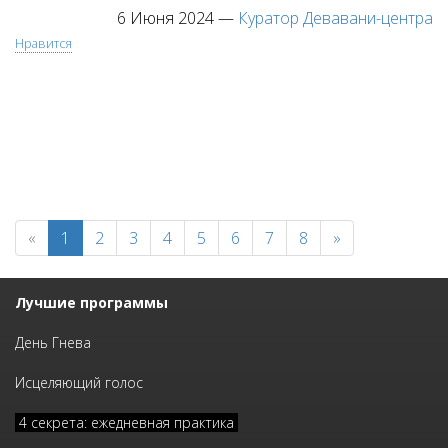
6 Июня 2024
—
Куратор Девавани-центра
Нравится
«
1
2
3
4
5
6
7
8
»
Лучшие программы
День Гнева
Исцеляющий голос
4 секрета: ежедневная практика